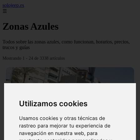
solojeep.es
☰
Zonas Azules
Todos sobre las zonas azules, como funcionan, horarios, precios,
trucos y guías
Mostrando 1 - 24 de 3338 artículos
Utilizamos cookies
❮
❯
Usamos cookies y otras técnicas de
rastreo para mejorar tu experiencia de
▷ Zona Azul Córdoba 《 Horarios y Tarifas 2024 》
navegación en nuestra web, para
✔️