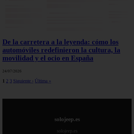
De la carretera a la leyenda: cómo los
automóviles redefinieron la cultura, la
movilidad y el ocio en España
24/07/2026
1
2
3
Siguiente ›
Última »
solojeep.es
solojeep.es