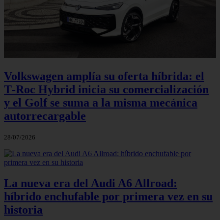
Volkswagen amplía su oferta híbrida: el
T‑Roc Hybrid inicia su comercialización
y el Golf se suma a la misma mecánica
autorrecargable
28/07/2026
La nueva era del Audi A6 Allroad:
híbrido enchufable por primera vez en su
historia