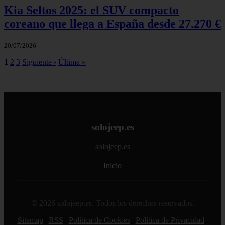
Kia Seltos 2025: el SUV compacto
coreano que llega a España desde 27.270 €
20/07/2026
1
2
3
Siguiente ›
Última »
solojeep.es
solojeep.es
Inicio
© 2026 solojeep.es. Todos los derechos reservados.
Sitemap
|
RSS
|
Política de Cookies
|
Política de Privacidad
|