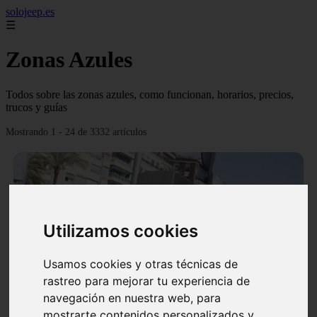
solojeep.es
☰
Zonas Azules
Todos sobre las zonas azules, como funcionan, horarios, precios,
trucos y guías
Mostrando 1 - 24 de 3332 artículos
Utilizamos cookies
❮
❯
Usamos cookies y otras técnicas de
rastreo para mejorar tu experiencia de
▷ Zona Azul Córdoba 《 Horarios y Tarifas 2024 》
navegación en nuestra web, para
✔️
mostrarte contenidos personalizados y