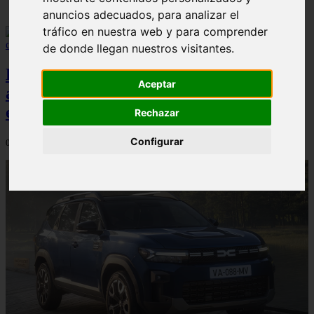
anuncios adecuados, para analizar el
tráfico en nuestra web y para comprender
de donde llegan nuestros visitantes.
El Dacia Sandero presenta un índice de
Aceptar
accidentabilidad por debajo de la media
en España, según Carfax
Rechazar
Configurar
04/08/2026