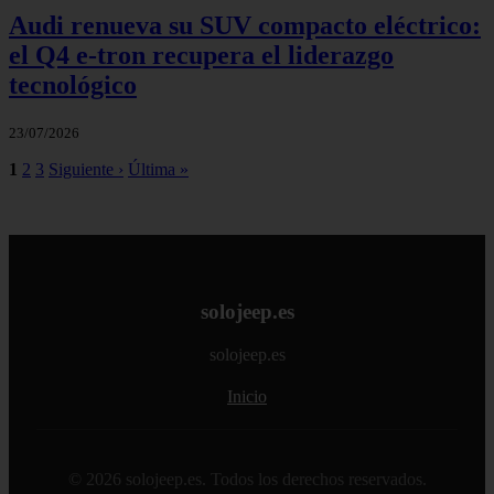
Audi renueva su SUV compacto eléctrico:
el Q4 e‑tron recupera el liderazgo
tecnológico
23/07/2026
1
2
3
Siguiente ›
Última »
solojeep.es
solojeep.es
Inicio
© 2026 solojeep.es. Todos los derechos reservados.