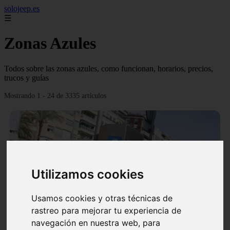
solojeep.es
☰
Zonas Azules
Todos sobre las zonas azules, como funcionan, horarios, precios,
trucos y guías
Mostrando 1 - 24 de 3335 artículos
Utilizamos cookies
❮
❯
Usamos cookies y otras técnicas de
rastreo para mejorar tu experiencia de
▷ Zona Azul Córdoba 《 Horarios y Tarifas 2024 》
navegación en nuestra web, para
✔️