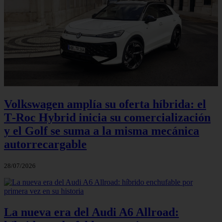
Volkswagen amplía su oferta híbrida: el
T‑Roc Hybrid inicia su comercialización
y el Golf se suma a la misma mecánica
autorrecargable
28/07/2026
La nueva era del Audi A6 Allroad: