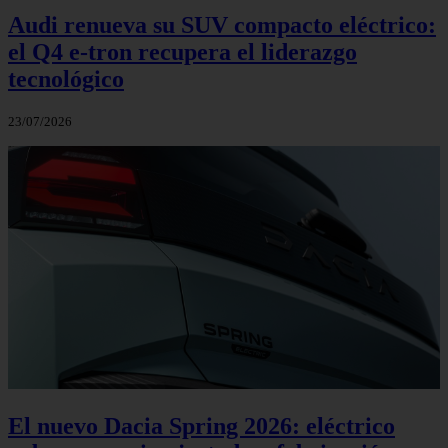
Audi renueva su SUV compacto eléctrico:
el Q4 e‑tron recupera el liderazgo
tecnológico
23/07/2026
El nuevo Dacia Spring 2026: eléctrico