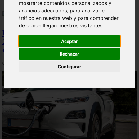
mostrarte contenidos personalizados y
anuncios adecuados, para analizar el
tráfico en nuestra web y para comprender
de donde llegan nuestros visitantes.
Peugeot acelera en el mercado español:
7.062 matriculaciones y un 5,9% de cuota
Aceptar
en julio
Rechazar
06/08/2026
Configurar