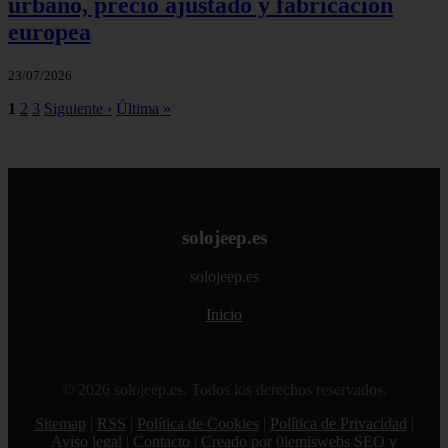
urbano, precio ajustado y fabricación
europea
23/07/2026
1
2
3
Siguiente ›
Última »
solojeep.es
solojeep.es
Inicio
© 2026 solojeep.es. Todos los derechos reservados.
Sitemap
|
RSS
|
Política de Cookies
|
Política de Privacidad
|
Aviso legal
|
Contacto
|
Creado por 0lemiswebs SEO y