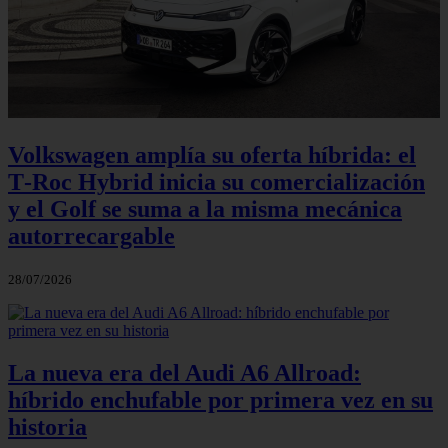
Volkswagen amplía su oferta híbrida: el
T‑Roc Hybrid inicia su comercialización
y el Golf se suma a la misma mecánica
autorrecargable
28/07/2026
La nueva era del Audi A6 Allroad:
híbrido enchufable por primera vez en su
historia