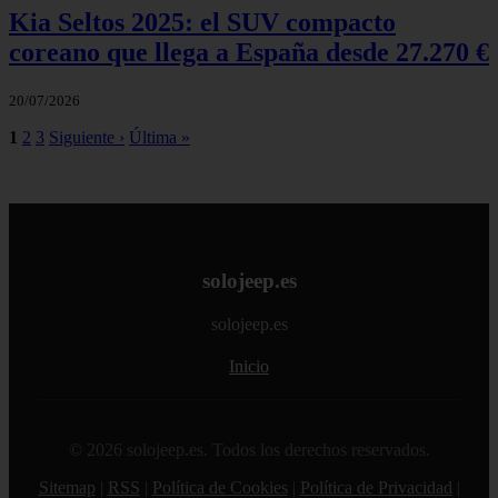
Kia Seltos 2025: el SUV compacto
coreano que llega a España desde 27.270 €
20/07/2026
1
2
3
Siguiente ›
Última »
solojeep.es
solojeep.es
Inicio
© 2026 solojeep.es. Todos los derechos reservados.
Sitemap
|
RSS
|
Política de Cookies
|
Política de Privacidad
|