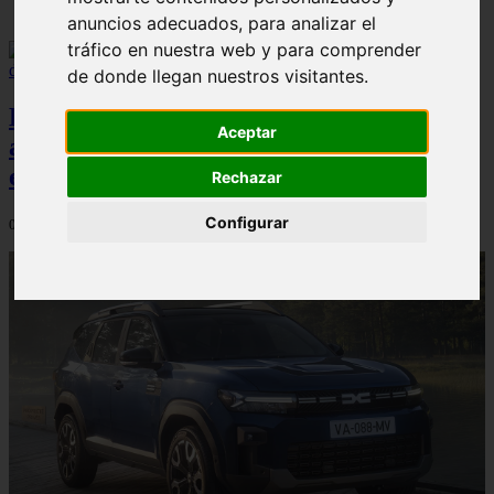
anuncios adecuados, para analizar el
tráfico en nuestra web y para comprender
de donde llegan nuestros visitantes.
El Dacia Sandero presenta un índice de
Aceptar
accidentabilidad por debajo de la media
en España, según Carfax
Rechazar
Configurar
04/08/2026