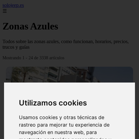
solojeep.es
☰
Zonas Azules
Todos sobre las zonas azules, como funcionan, horarios, precios,
trucos y guías
Mostrando 1 - 24 de 3338 artículos
Utilizamos cookies
❮
❯
Usamos cookies y otras técnicas de
rastreo para mejorar tu experiencia de
▷ Zona Azul Córdoba 《 Horarios y Tarifas 2024 》
navegación en nuestra web, para
✔️