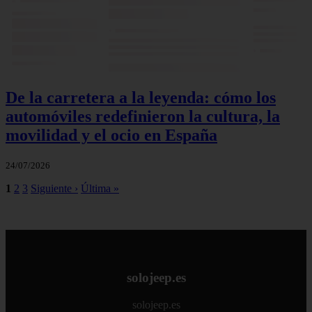
De la carretera a la leyenda: cómo los
automóviles redefinieron la cultura, la
movilidad y el ocio en España
24/07/2026
1
2
3
Siguiente ›
Última »
solojeep.es
solojeep.es