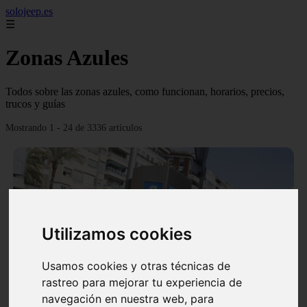
solojeep.es
☰
Zonas Azules
Todos sobre las zonas azules, como funcionan, horarios, precios,
trucos y guías
Mostrando 1 - 24 de 3336 artículos
Utilizamos cookies
❮
❯
Usamos cookies y otras técnicas de
rastreo para mejorar tu experiencia de
▷ Zona Azul Córdoba 《 Horarios y Tarifas 2024 》
navegación en nuestra web, para
✔️