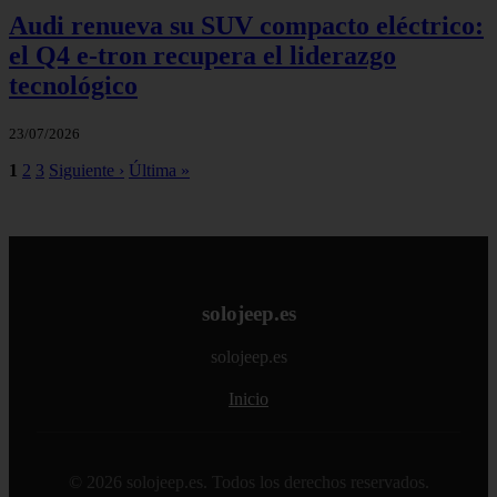
Audi renueva su SUV compacto eléctrico:
el Q4 e‑tron recupera el liderazgo
tecnológico
23/07/2026
1
2
3
Siguiente ›
Última »
solojeep.es
solojeep.es
Inicio
© 2026 solojeep.es. Todos los derechos reservados.