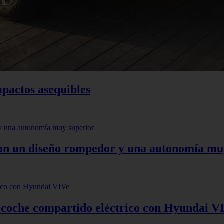
mpactos asequibles
 con un diseño rompedor y una autonomía mu
: coche compartido eléctrico con Hyundai V