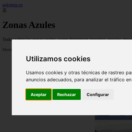
solojeep.es
☰
Zonas Azules
Todos sobre las zonas azules, como funcionan, horarios, precios, truc
Mostrando 1 - 24 de 3332 artículos
Utilizamos cookies
Usamos cookies y otras técnicas de rastreo pa
anuncios adecuados, para analizar el tráfico e
Aceptar
Rechazar
Configurar
❮