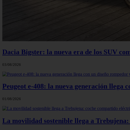
Dacia Bigster: la nueva era de los SUV co
03/08/2026
Peugeot e-408: la nueva generación llega
01/08/2026
La movilidad sostenible llega a Trebujena