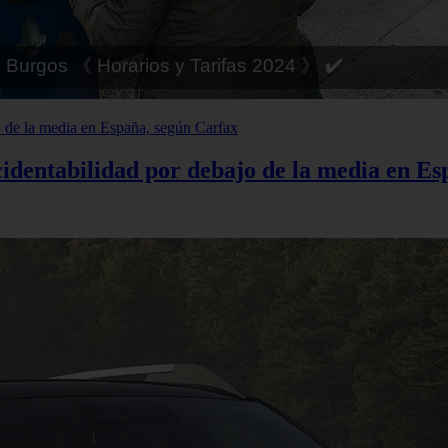
 Córdoba 《 Horarios y Tarifas 2024 》 ✔️
cidentabilidad por debajo de la media en E