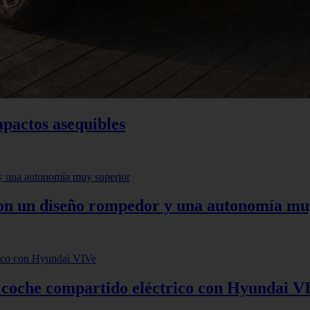
mpactos asequibles
 con un diseño rompedor y una autonomía mu
: coche compartido eléctrico con Hyundai V