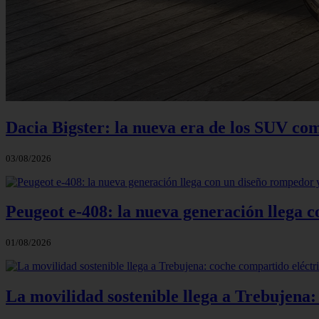
Dacia Bigster: la nueva era de los SUV co
03/08/2026
Peugeot e-408: la nueva generación llega
01/08/2026
La movilidad sostenible llega a Trebujena