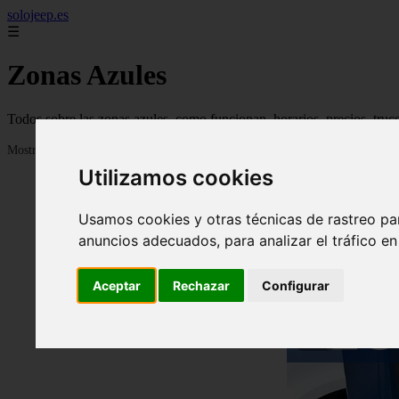
solojeep.es
☰
Zonas Azules
Todos sobre las zonas azules, como funcionan, horarios, precios, truc
Mostrando 1 - 24 de 3332 artículos
Utilizamos cookies
Usamos cookies y otras técnicas de rastreo pa
anuncios adecuados, para analizar el tráfico e
Aceptar
Rechazar
Configurar
❮