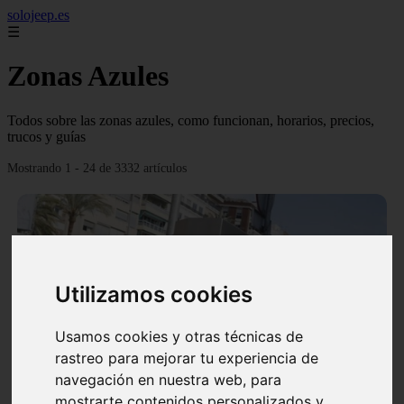
solojeep.es
☰
Zonas Azules
Todos sobre las zonas azules, como funcionan, horarios, precios,
trucos y guías
Mostrando 1 - 24 de 3332 artículos
Utilizamos cookies
❮
❯
Usamos cookies y otras técnicas de
rastreo para mejorar tu experiencia de
▷ Zona Azul Córdoba 《 Horarios y Tarifas 2024 》
navegación en nuestra web, para
✔️
mostrarte contenidos personalizados y