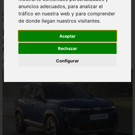
anuncios adecuados, para analizar el
tráfico en nuestra web y para comprender
de donde llegan nuestros visitantes.
El Dacia Sandero presenta un índice de
Aceptar
accidentabilidad por debajo de la media
en España, según Carfax
Rechazar
Configurar
04/08/2026