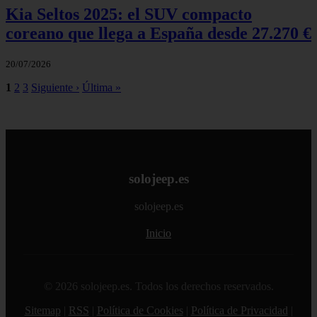
Kia Seltos 2025: el SUV compacto
coreano que llega a España desde 27.270 €
20/07/2026
1
2
3
Siguiente ›
Última »
solojeep.es
solojeep.es
Inicio
© 2026 solojeep.es. Todos los derechos reservados.
Sitemap
|
RSS
|
Política de Cookies
|
Política de Privacidad
|