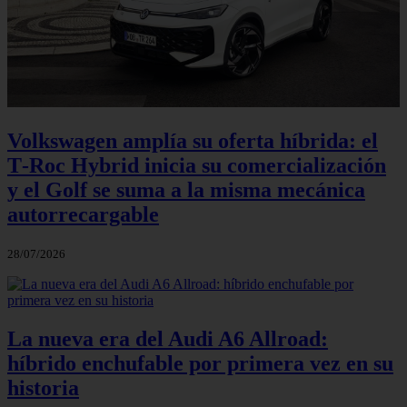
Volkswagen amplía su oferta híbrida: el
T‑Roc Hybrid inicia su comercialización
y el Golf se suma a la misma mecánica
autorrecargable
28/07/2026
La nueva era del Audi A6 Allroad:
híbrido enchufable por primera vez en su
historia