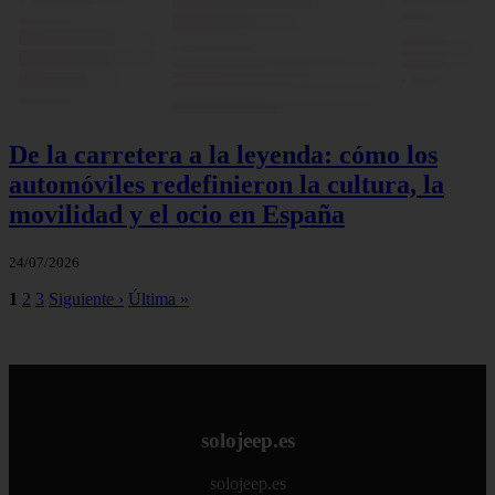
De la carretera a la leyenda: cómo los
automóviles redefinieron la cultura, la
movilidad y el ocio en España
24/07/2026
1
2
3
Siguiente ›
Última »
solojeep.es
solojeep.es