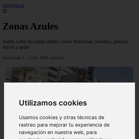
solojeep.es
☰
Zonas Azules
Todos sobre las zonas azules, como funcionan, horarios, precios,
trucos y guías
Mostrando 1 - 24 de 3338 artículos
Utilizamos cookies
❮
❯
Usamos cookies y otras técnicas de
rastreo para mejorar tu experiencia de
▷ Zona Azul Córdoba 《 Horarios y Tarifas 2024 》
navegación en nuestra web, para
✔️