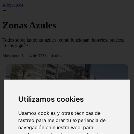
solojeep.es
☰
Zonas Azules
Todos sobre las zonas azules, como funcionan, horarios, precios,
trucos y guías
Mostrando 1 - 24 de 3338 artículos
Utilizamos cookies
❮
❯
Usamos cookies y otras técnicas de
rastreo para mejorar tu experiencia de
▷ Zona Azul Córdoba 《 Horarios y Tarifas 2024 》
navegación en nuestra web, para
✔️