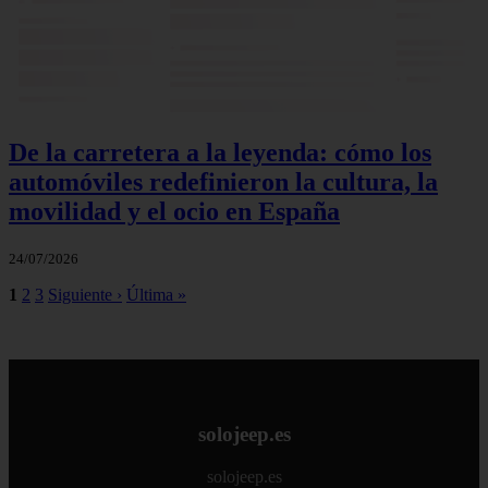
De la carretera a la leyenda: cómo los
automóviles redefinieron la cultura, la
movilidad y el ocio en España
24/07/2026
1
2
3
Siguiente ›
Última »
solojeep.es
solojeep.es