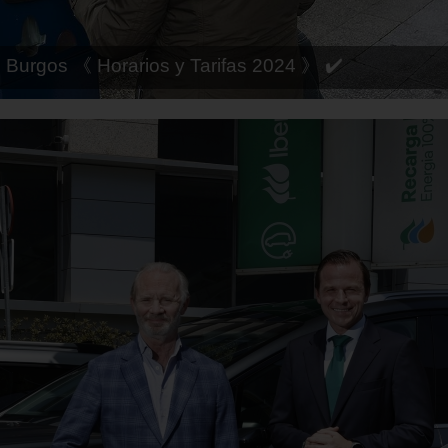
 Córdoba 《 Horarios y Tarifas 2024 》 ✔️