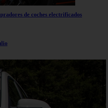
pradores de coches electrificados
lio