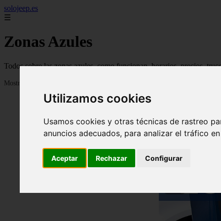
solojeep.es
☰
Zonas Azules
Todos sobre las zonas azules, como funcionan, horarios, precios, truc
Mostrando 1 - 24 de 3336 artículos
Utilizamos cookies
Usamos cookies y otras técnicas de rastreo pa
anuncios adecuados, para analizar el tráfico e
Aceptar
Rechazar
Configurar
❮