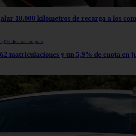
alar 10.000 kilómetros de recarga a los com
62 matriculaciones y un 5,9% de cuota en ju