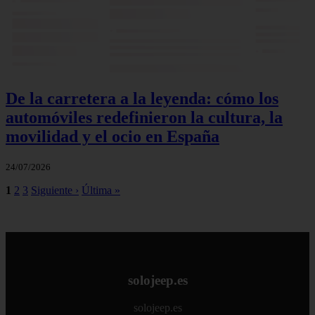
De la carretera a la leyenda: cómo los
automóviles redefinieron la cultura, la
movilidad y el ocio en España
24/07/2026
1
2
3
Siguiente ›
Última »
solojeep.es
solojeep.es