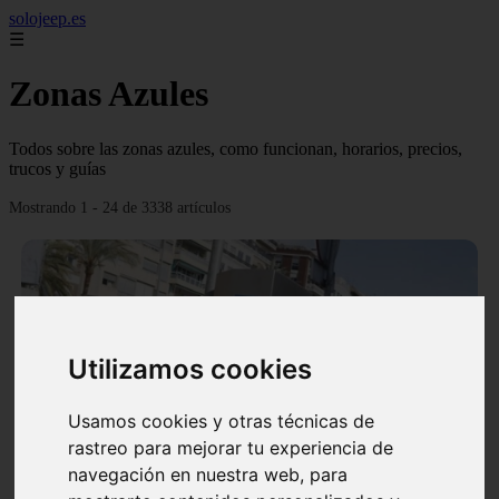
solojeep.es
☰
Zonas Azules
Todos sobre las zonas azules, como funcionan, horarios, precios,
trucos y guías
Mostrando 1 - 24 de 3338 artículos
Utilizamos cookies
❮
❯
Usamos cookies y otras técnicas de
rastreo para mejorar tu experiencia de
▷ Zona Azul Córdoba 《 Horarios y Tarifas 2024 》
navegación en nuestra web, para
✔️