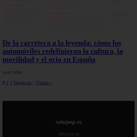
De la carretera a la leyenda: cómo los
automóviles redefinieron la cultura, la
movilidad y el ocio en España
24/07/2026
1
2
3
Siguiente ›
Última »
solojeep.es
solojeep.es