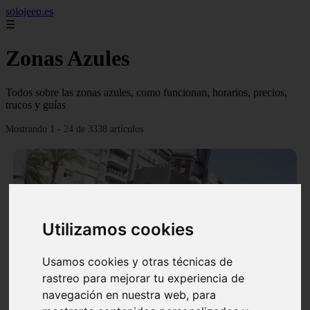
solojeep.es
☰
Zonas Azules
Todos sobre las zonas azules, como funcionan, horarios, precios,
trucos y guías
Mostrando 1 - 24 de 3338 artículos
Utilizamos cookies
❮
❯
Usamos cookies y otras técnicas de
rastreo para mejorar tu experiencia de
▷ Zona Azul Córdoba 《 Horarios y Tarifas 2024 》
navegación en nuestra web, para
✔️