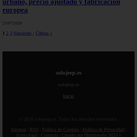
urbano, precio ajustado y fabricación
europea
23/07/2026
1
2
3
Siguiente ›
Última »
solojeep.es
solojeep.es
Inicio
© 2026 solojeep.es. Todos los derechos reservados.
Sitemap
|
RSS
|
Política de Cookies
|
Política de Privacidad
|
Aviso legal
|
Contacto
|
Creado por 0lemiswebs SEO y