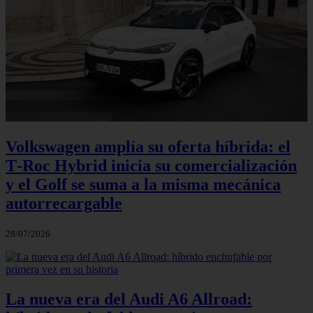
Volkswagen amplía su oferta híbrida: el
T‑Roc Hybrid inicia su comercialización
y el Golf se suma a la misma mecánica
autorrecargable
28/07/2026
La nueva era del Audi A6 Allroad: