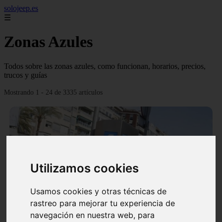
solojeep.es
☰
Zonas Azules
Todos sobre las zonas azules, como funcionan, horarios, precios,
trucos y guías
Mostrando 1 - 24 de 3335 artículos
Utilizamos cookies
❮
❯
Usamos cookies y otras técnicas de
rastreo para mejorar tu experiencia de
▷ Zona Azul Córdoba 《 Horarios y Tarifas 2024 》
navegación en nuestra web, para
✔️