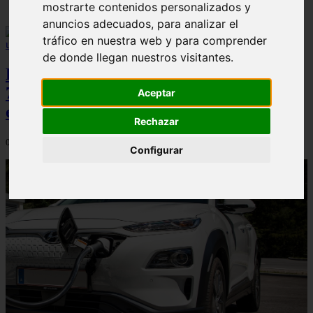
mostrarte contenidos personalizados y
anuncios adecuados, para analizar el
tráfico en nuestra web y para comprender
de donde llegan nuestros visitantes.
Peugeot acelera en el mercado español:
7.062 matriculaciones y un 5,9% de cuota
Aceptar
en julio
Rechazar
06/08/2026
Configurar