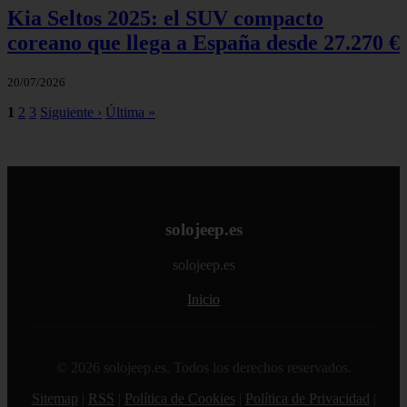
Kia Seltos 2025: el SUV compacto
coreano que llega a España desde 27.270 €
20/07/2026
1
2
3
Siguiente ›
Última »
solojeep.es
solojeep.es
Inicio
© 2026 solojeep.es. Todos los derechos reservados.
Sitemap
|
RSS
|
Política de Cookies
|
Política de Privacidad
|