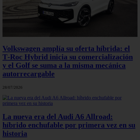
Volkswagen amplía su oferta híbrida: el
T‑Roc Hybrid inicia su comercialización
y el Golf se suma a la misma mecánica
autorrecargable
28/07/2026
La nueva era del Audi A6 Allroad:
híbrido enchufable por primera vez en su
historia