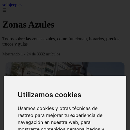
solojeep.es
☰
Zonas Azules
Todos sobre las zonas azules, como funcionan, horarios, precios,
trucos y guías
Mostrando 1 - 24 de 3332 artículos
Utilizamos cookies
❮
❯
Usamos cookies y otras técnicas de
rastreo para mejorar tu experiencia de
▷ Zona Azul Córdoba 《 Horarios y Tarifas 2024 》
navegación en nuestra web, para
✔️
mostrarte contenidos personalizados y