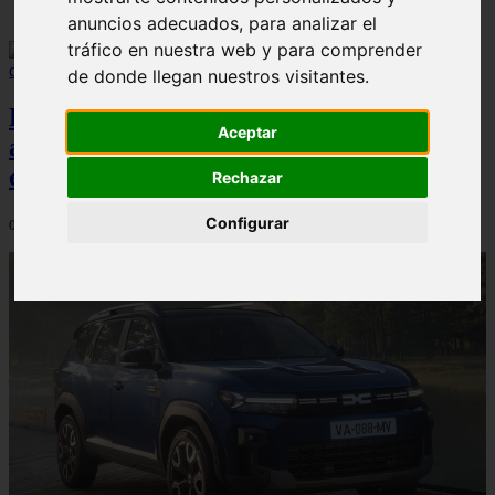
anuncios adecuados, para analizar el
tráfico en nuestra web y para comprender
de donde llegan nuestros visitantes.
El Dacia Sandero presenta un índice de
Aceptar
accidentabilidad por debajo de la media
en España, según Carfax
Rechazar
Configurar
04/08/2026