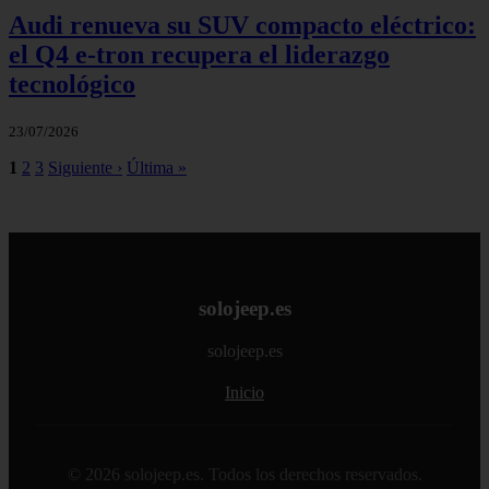
Audi renueva su SUV compacto eléctrico:
el Q4 e‑tron recupera el liderazgo
tecnológico
23/07/2026
1
2
3
Siguiente ›
Última »
solojeep.es
solojeep.es
Inicio
© 2026 solojeep.es. Todos los derechos reservados.