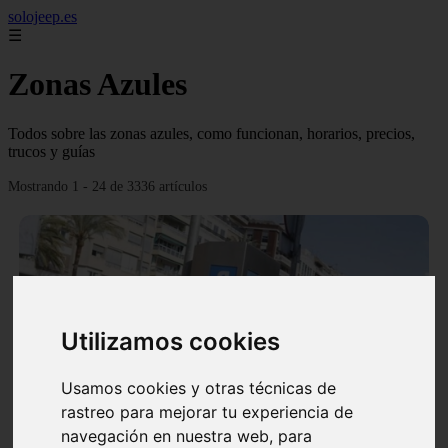
solojeep.es
☰
Zonas Azules
Todos sobre las zonas azules, como funcionan, horarios, precios,
trucos y guías
Mostrando 1 - 24 de 3336 artículos
Utilizamos cookies
❮
❯
Usamos cookies y otras técnicas de
rastreo para mejorar tu experiencia de
▷ Zona Azul Córdoba 《 Horarios y Tarifas 2024 》
navegación en nuestra web, para
✔️