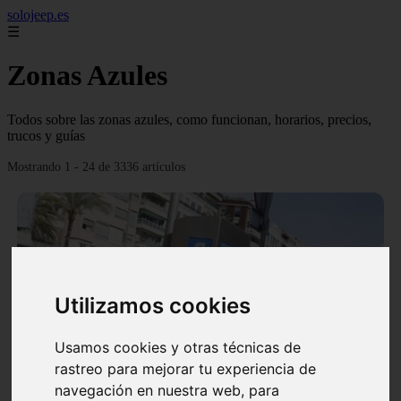
solojeep.es
☰
Zonas Azules
Todos sobre las zonas azules, como funcionan, horarios, precios,
trucos y guías
Mostrando 1 - 24 de 3336 artículos
Utilizamos cookies
❮
❯
Usamos cookies y otras técnicas de
rastreo para mejorar tu experiencia de
▷ Zona Azul Córdoba 《 Horarios y Tarifas 2024 》
navegación en nuestra web, para
✔️