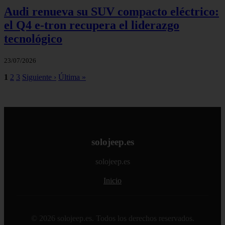
Audi renueva su SUV compacto eléctrico:
el Q4 e‑tron recupera el liderazgo
tecnológico
23/07/2026
1
2
3
Siguiente ›
Última »
solojeep.es
solojeep.es
Inicio
© 2026 solojeep.es. Todos los derechos reservados.