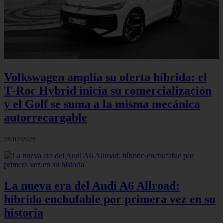
Volkswagen amplía su oferta híbrida: el
T‑Roc Hybrid inicia su comercialización
y el Golf se suma a la misma mecánica
autorrecargable
28/07/2026
La nueva era del Audi A6 Allroad:
híbrido enchufable por primera vez en su
historia