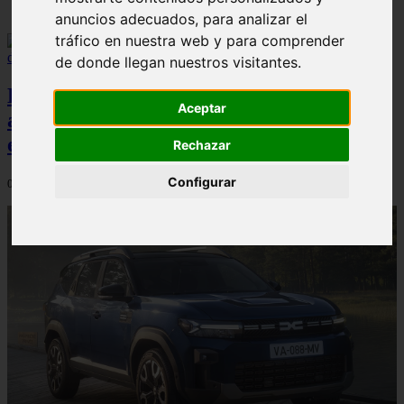
anuncios adecuados, para analizar el
tráfico en nuestra web y para comprender
de donde llegan nuestros visitantes.
El Dacia Sandero presenta un índice de
Aceptar
accidentabilidad por debajo de la media
en España, según Carfax
Rechazar
Configurar
04/08/2026