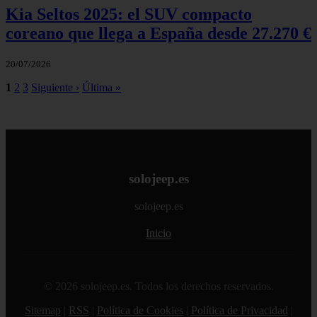
Kia Seltos 2025: el SUV compacto
coreano que llega a España desde 27.270 €
20/07/2026
1
2
3
Siguiente ›
Última »
solojeep.es
solojeep.es
Inicio
© 2026 solojeep.es. Todos los derechos reservados.
Sitemap
|
RSS
|
Política de Cookies
|
Política de Privacidad
|