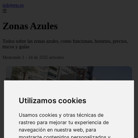
solojeep.es
☰
Zonas Azules
Todos sobre las zonas azules, como funcionan, horarios, precios,
trucos y guías
Mostrando 1 - 24 de 3332 artículos
Utilizamos cookies
❮
❯
Usamos cookies y otras técnicas de
rastreo para mejorar tu experiencia de
▷ Zona Azul Córdoba 《 Horarios y Tarifas 2024 》
navegación en nuestra web, para
✔️
mostrarte contenidos personalizados y