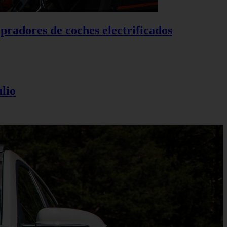
pradores de coches electrificados
lio