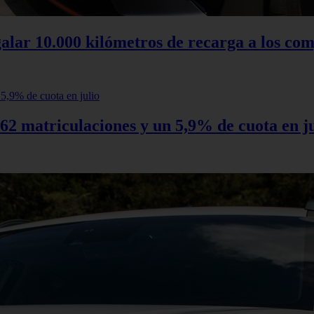
alar 10.000 kilómetros de recarga a los com
62 matriculaciones y un 5,9% de cuota en ju