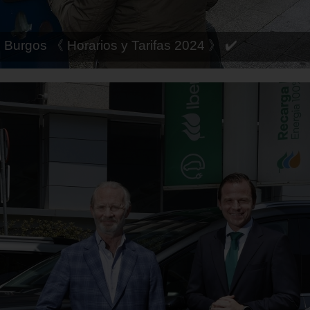
 Córdoba 《 Horarios y Tarifas 2024 》 ✔️