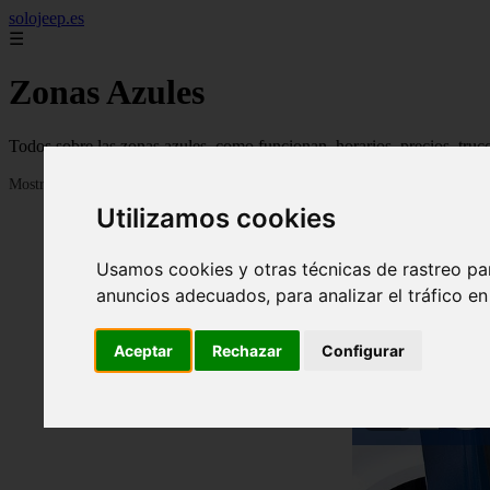
solojeep.es
☰
Zonas Azules
Todos sobre las zonas azules, como funcionan, horarios, precios, truc
Mostrando 1 - 24 de 3336 artículos
Utilizamos cookies
Usamos cookies y otras técnicas de rastreo pa
anuncios adecuados, para analizar el tráfico e
Aceptar
Rechazar
Configurar
❮