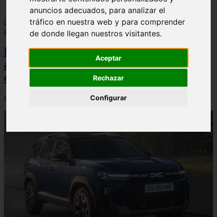
anuncios adecuados, para analizar el
tráfico en nuestra web y para comprender
de donde llegan nuestros visitantes.
El Dacia Sandero presenta un índice de
Aceptar
accidentabilidad por debajo de la media
en España, según Carfax
Rechazar
Configurar
04/08/2026