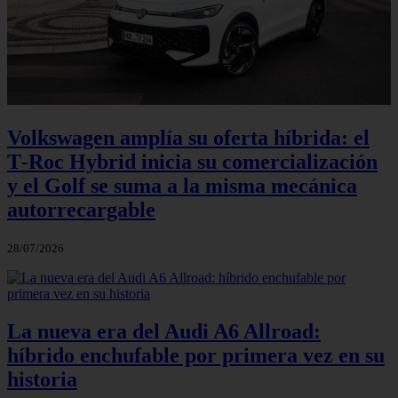
Volkswagen amplía su oferta híbrida: el
T‑Roc Hybrid inicia su comercialización
y el Golf se suma a la misma mecánica
autorrecargable
28/07/2026
La nueva era del Audi A6 Allroad:
híbrido enchufable por primera vez en su
historia