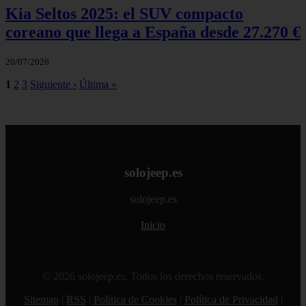
Kia Seltos 2025: el SUV compacto
coreano que llega a España desde 27.270 €
20/07/2026
1
2
3
Siguiente ›
Última »
solojeep.es
solojeep.es
Inicio
© 2026 solojeep.es. Todos los derechos reservados.
Sitemap
|
RSS
|
Política de Cookies
|
Política de Privacidad
|