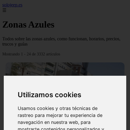
solojeep.es
☰
Zonas Azules
Todos sobre las zonas azules, como funcionan, horarios, precios,
trucos y guías
Mostrando 1 - 24 de 3332 artículos
Utilizamos cookies
❮
❯
Usamos cookies y otras técnicas de
rastreo para mejorar tu experiencia de
▷ Zona Azul Córdoba 《 Horarios y Tarifas 2024 》
navegación en nuestra web, para
✔️
mostrarte contenidos personalizados y