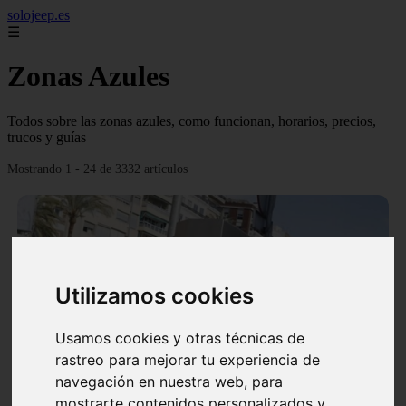
solojeep.es
☰
Zonas Azules
Todos sobre las zonas azules, como funcionan, horarios, precios,
trucos y guías
Mostrando 1 - 24 de 3332 artículos
Utilizamos cookies
❮
❯
Usamos cookies y otras técnicas de
rastreo para mejorar tu experiencia de
▷ Zona Azul Córdoba 《 Horarios y Tarifas 2024 》
navegación en nuestra web, para
✔️
mostrarte contenidos personalizados y