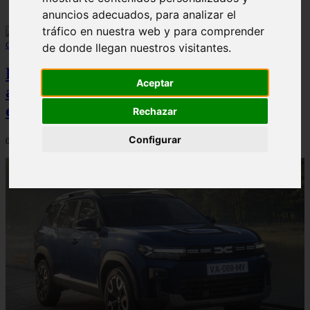
anuncios adecuados, para analizar el
tráfico en nuestra web y para comprender
de donde llegan nuestros visitantes.
El Dacia Sandero presenta un índice de
Aceptar
accidentabilidad por debajo de la media
en España, según Carfax
Rechazar
Configurar
04/08/2026