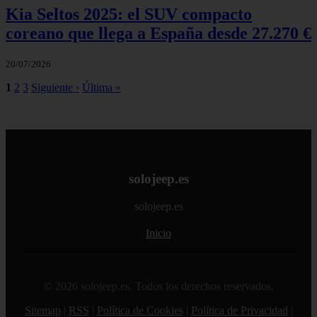
Kia Seltos 2025: el SUV compacto
coreano que llega a España desde 27.270 €
20/07/2026
1
2
3
Siguiente ›
Última »
solojeep.es
solojeep.es
Inicio
© 2026 solojeep.es. Todos los derechos reservados.
Sitemap
|
RSS
|
Política de Cookies
|
Política de Privacidad
|