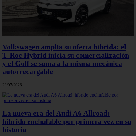
Volkswagen amplía su oferta híbrida: el
T‑Roc Hybrid inicia su comercialización
y el Golf se suma a la misma mecánica
autorrecargable
28/07/2026
La nueva era del Audi A6 Allroad:
híbrido enchufable por primera vez en su
historia