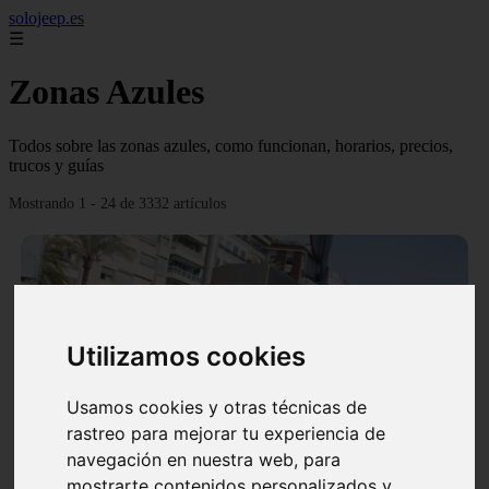
solojeep.es
☰
Zonas Azules
Todos sobre las zonas azules, como funcionan, horarios, precios,
trucos y guías
Mostrando 1 - 24 de 3332 artículos
Utilizamos cookies
❮
❯
Usamos cookies y otras técnicas de
rastreo para mejorar tu experiencia de
▷ Zona Azul Córdoba 《 Horarios y Tarifas 2024 》
navegación en nuestra web, para
✔️
mostrarte contenidos personalizados y