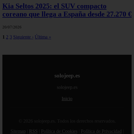
Kia Seltos 2025: el SUV compacto
coreano que llega a España desde 27.270 €
20/07/2026
1
2
3
Siguiente ›
Última »
solojeep.es
solojeep.es
Inicio
© 2026 solojeep.es. Todos los derechos reservados.
Sitemap
|
RSS
|
Política de Cookies
|
Política de Privacidad
|