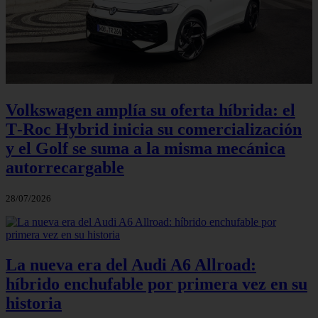
Volkswagen amplía su oferta híbrida: el
T‑Roc Hybrid inicia su comercialización
y el Golf se suma a la misma mecánica
autorrecargable
28/07/2026
La nueva era del Audi A6 Allroad:
híbrido enchufable por primera vez en su
historia