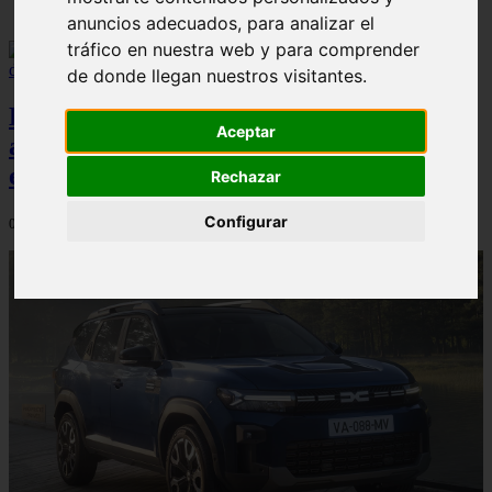
anuncios adecuados, para analizar el
tráfico en nuestra web y para comprender
de donde llegan nuestros visitantes.
El Dacia Sandero presenta un índice de
Aceptar
accidentabilidad por debajo de la media
en España, según Carfax
Rechazar
Configurar
04/08/2026