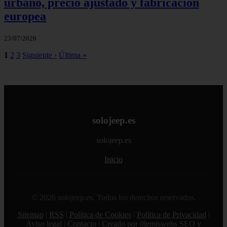
urbano, precio ajustado y fabricación
europea
23/07/2026
1
2
3
Siguiente ›
Última »
solojeep.es
solojeep.es
Inicio
© 2026 solojeep.es. Todos los derechos reservados.
Sitemap
|
RSS
|
Política de Cookies
|
Política de Privacidad
|
Aviso legal
|
Contacto
|
Creado por 0lemiswebs SEO y