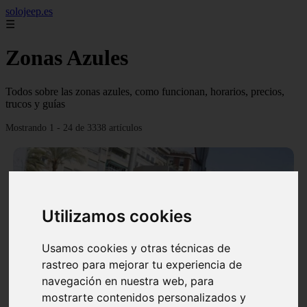
solojeep.es
☰
Zonas Azules
Todos sobre las zonas azules, como funcionan, horarios, precios,
trucos y guías
Mostrando 1 - 24 de 3338 artículos
Utilizamos cookies
❮
❯
Usamos cookies y otras técnicas de
rastreo para mejorar tu experiencia de
navegación en nuestra web, para
▷ Zona Azul Córdoba 《 Horarios y Tarifas 2024 》
mostrarte contenidos personalizados y
✔️