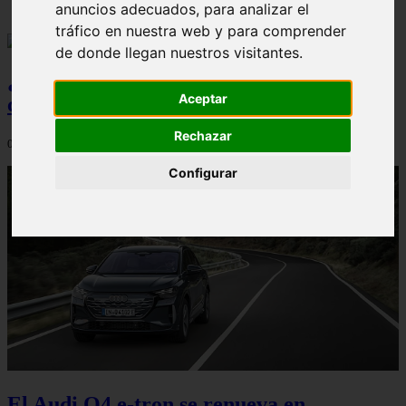
anuncios adecuados, para analizar el
tráfico en nuestra web y para comprender
de donde llegan nuestros visitantes.
¿Qué Seat Ibiza merece más la pena
Aceptar
comprar?
Rechazar
08/08/2026
Configurar
El Audi Q4 e-tron se renueva en