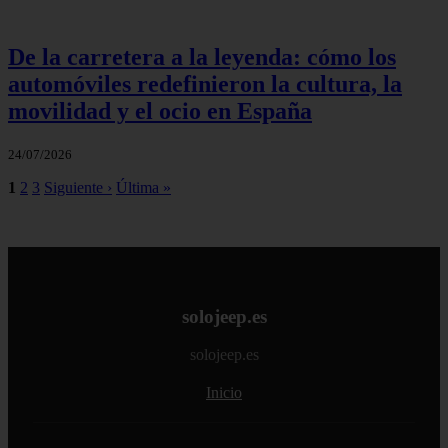
De la carretera a la leyenda: cómo los
automóviles redefinieron la cultura, la
movilidad y el ocio en España
24/07/2026
1
2
3
Siguiente ›
Última »
solojeep.es
solojeep.es
Inicio