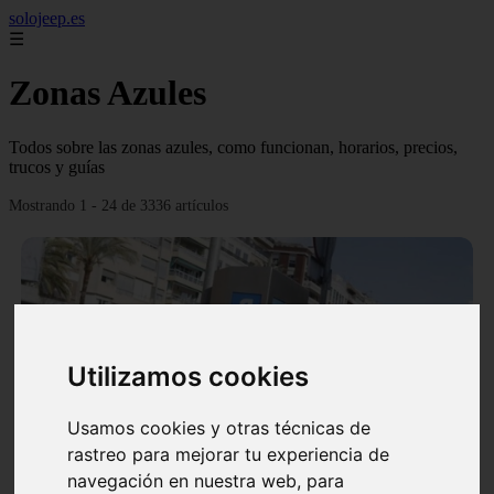
solojeep.es
☰
Zonas Azules
Todos sobre las zonas azules, como funcionan, horarios, precios,
trucos y guías
Mostrando 1 - 24 de 3336 artículos
Utilizamos cookies
❮
❯
Usamos cookies y otras técnicas de
rastreo para mejorar tu experiencia de
▷ Zona Azul Córdoba 《 Horarios y Tarifas 2024 》
navegación en nuestra web, para
✔️