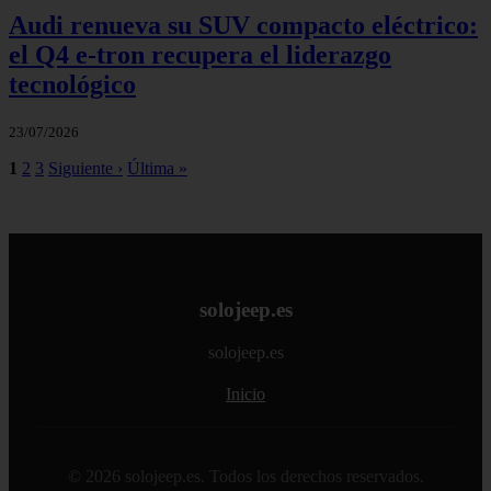
Audi renueva su SUV compacto eléctrico:
el Q4 e‑tron recupera el liderazgo
tecnológico
23/07/2026
1
2
3
Siguiente ›
Última »
solojeep.es
solojeep.es
Inicio
© 2026 solojeep.es. Todos los derechos reservados.