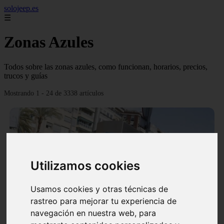
solojeep.es
☰
Zonas Azules
Todos sobre las zonas azules, como funcionan, horarios, precios,
trucos y guías
Mostrando 1 - 24 de 3338 artículos
Utilizamos cookies
❮
❯
Usamos cookies y otras técnicas de
rastreo para mejorar tu experiencia de
▷ Zona Azul Córdoba 《 Horarios y Tarifas 2024 》
navegación en nuestra web, para
✔️