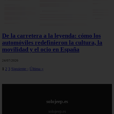
De la carretera a la leyenda: cómo los
automóviles redefinieron la cultura, la
movilidad y el ocio en España
24/07/2026
1
2
3
Siguiente ›
Última »
solojeep.es
solojeep.es