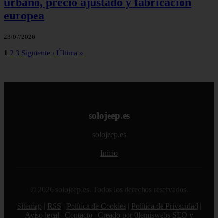
urbano, precio ajustado y fabricación
europea
23/07/2026
1
2
3
Siguiente ›
Última »
solojeep.es
solojeep.es
Inicio
© 2026 solojeep.es. Todos los derechos reservados.
Sitemap
|
RSS
|
Política de Cookies
|
Política de Privacidad
|
Aviso legal
|
Contacto
|
Creado por 0lemiswebs SEO y