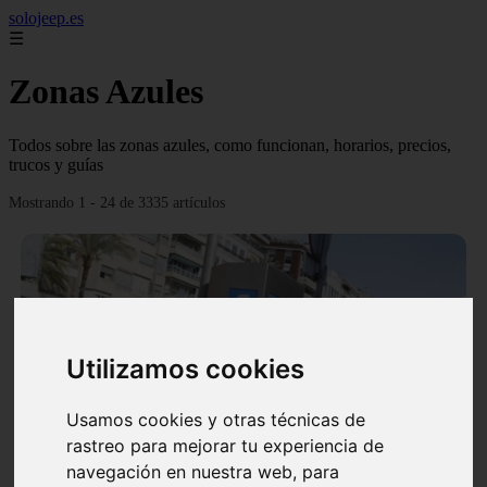
solojeep.es
☰
Zonas Azules
Todos sobre las zonas azules, como funcionan, horarios, precios,
trucos y guías
Mostrando 1 - 24 de 3335 artículos
Utilizamos cookies
❮
❯
Usamos cookies y otras técnicas de
rastreo para mejorar tu experiencia de
▷ Zona Azul Córdoba 《 Horarios y Tarifas 2024 》
navegación en nuestra web, para
✔️