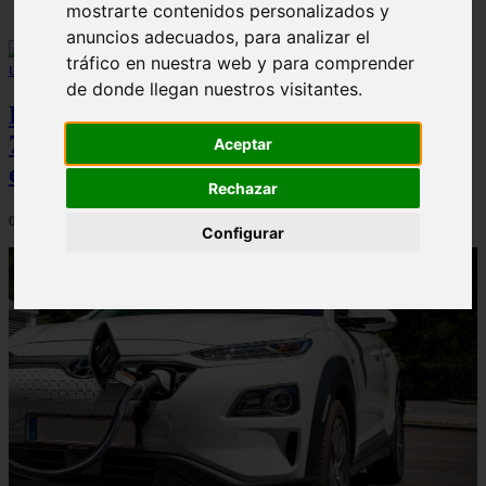
mostrarte contenidos personalizados y
anuncios adecuados, para analizar el
tráfico en nuestra web y para comprender
de donde llegan nuestros visitantes.
Peugeot acelera en el mercado español:
7.062 matriculaciones y un 5,9% de cuota
Aceptar
en julio
Rechazar
06/08/2026
Configurar