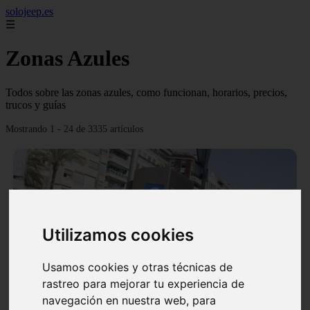
solojeep.es
☰
Zonas Azules
Todos sobre las zonas azules, como funcionan, horarios, precios,
trucos y guías
Mostrando 1 - 24 de 3335 artículos
Utilizamos cookies
❮
❯
Usamos cookies y otras técnicas de
rastreo para mejorar tu experiencia de
▷ Zona Azul Córdoba 《 Horarios y Tarifas 2024 》
navegación en nuestra web, para
✔️