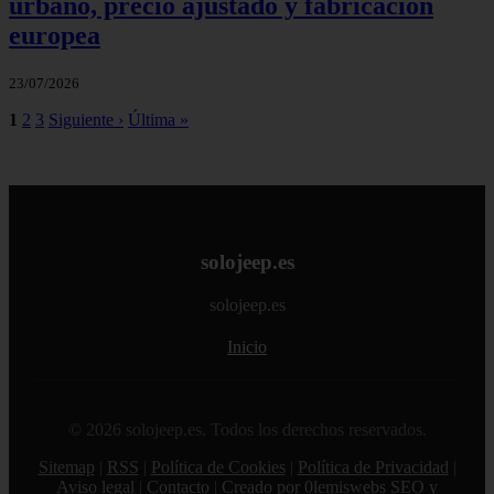
urbano, precio ajustado y fabricación
europea
23/07/2026
1
2
3
Siguiente ›
Última »
solojeep.es
solojeep.es
Inicio
© 2026 solojeep.es. Todos los derechos reservados.
Sitemap
|
RSS
|
Política de Cookies
|
Política de Privacidad
|
Aviso legal
|
Contacto
|
Creado por 0lemiswebs SEO y