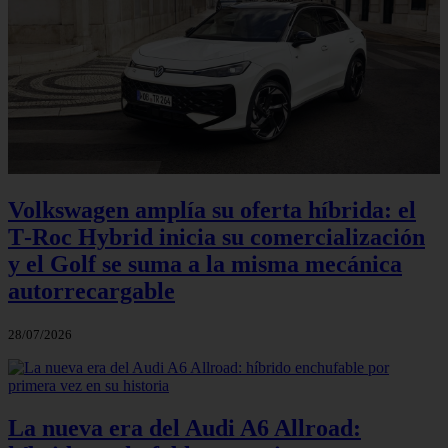
Volkswagen amplía su oferta híbrida: el
T‑Roc Hybrid inicia su comercialización
y el Golf se suma a la misma mecánica
autorrecargable
28/07/2026
La nueva era del Audi A6 Allroad: