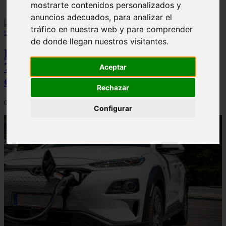
mostrarte contenidos personalizados y
anuncios adecuados, para analizar el
tráfico en nuestra web y para comprender
de donde llegan nuestros visitantes.
Peugeot acelera en el mercado español:
7.062 matriculaciones y un 5,9% de cuota
Aceptar
en julio
Rechazar
06/08/2026
Configurar