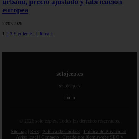
urbano, precio ajustado y fabricación
europea
23/07/2026
1
2
3
Siguiente ›
Última »
solojeep.es
solojeep.es
Inicio
© 2026 solojeep.es. Todos los derechos reservados.
Sitemap
|
RSS
|
Política de Cookies
|
Política de Privacidad
|
Aviso legal
|
Contacto
|
Creado por 0lemiswebs SEO y