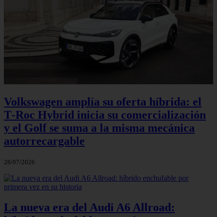
Volkswagen amplía su oferta híbrida: el
T‑Roc Hybrid inicia su comercialización
y el Golf se suma a la misma mecánica
autorrecargable
28/07/2026
La nueva era del Audi A6 Allroad: