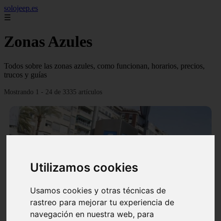
solojeep.es
☰
Zonas Azules
Todos sobre las zonas azules, como funcionan, horarios, precios,
trucos y guías
Mostrando 1 - 24 de 3335 artículos
Utilizamos cookies
❮
❯
Usamos cookies y otras técnicas de
rastreo para mejorar tu experiencia de
▷ Zona Azul Córdoba 《 Horarios y Tarifas 2024 》
navegación en nuestra web, para
✔️