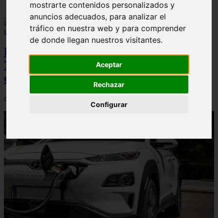
mostrarte contenidos personalizados y
anuncios adecuados, para analizar el
tráfico en nuestra web y para comprender
de donde llegan nuestros visitantes.
Peugeot acelera en el mercado español:
7.062 matriculaciones y un 5,9% de cuota
Aceptar
en julio
Rechazar
06/08/2026
Configurar