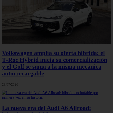
Volkswagen amplía su oferta híbrida: el
T‑Roc Hybrid inicia su comercialización
y el Golf se suma a la misma mecánica
autorrecargable
28/07/2026
La nueva era del Audi A6 Allroad: