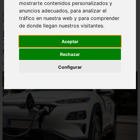
mostrarte contenidos personalizados y
anuncios adecuados, para analizar el
tráfico en nuestra web y para comprender
de donde llegan nuestros visitantes.
Peugeot acelera en el mercado español:
7.062 matriculaciones y un 5,9% de cuota
Aceptar
en julio
Rechazar
06/08/2026
Configurar