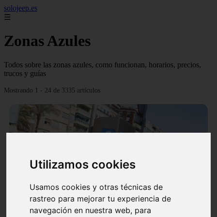
solojeep.es
☰
Zonas Azules
Todos sobre las zonas azules, como funcionan, horarios, precios,
trucos y guías
Mostrando 1 - 24 de 3335 artículos
Utilizamos cookies
❮
❯
Usamos cookies y otras técnicas de
rastreo para mejorar tu experiencia de
▷ Zona Azul Córdoba 《 Horarios y Tarifas 2024 》
navegación en nuestra web, para
✔️