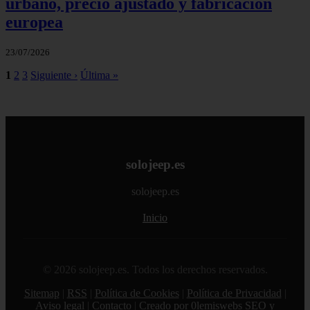
urbano, precio ajustado y fabricación
europea
23/07/2026
1
2
3
Siguiente ›
Última »
solojeep.es
solojeep.es
Inicio
© 2026 solojeep.es. Todos los derechos reservados.
Sitemap
|
RSS
|
Política de Cookies
|
Política de Privacidad
|
Aviso legal
|
Contacto
|
Creado por 0lemiswebs SEO y