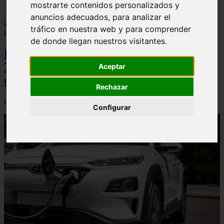
mostrarte contenidos personalizados y
anuncios adecuados, para analizar el
tráfico en nuestra web y para comprender
de donde llegan nuestros visitantes.
Peugeot acelera en el mercado español:
7.062 matriculaciones y un 5,9% de cuota
Aceptar
en julio
Rechazar
06/08/2026
Configurar