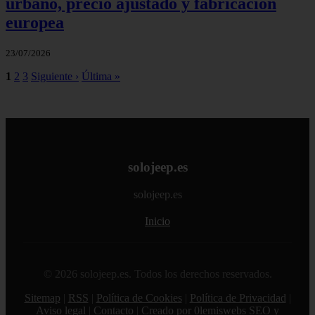
urbano, precio ajustado y fabricación
europea
23/07/2026
1
2
3
Siguiente ›
Última »
solojeep.es
solojeep.es
Inicio
© 2026 solojeep.es. Todos los derechos reservados.
Sitemap
|
RSS
|
Política de Cookies
|
Política de Privacidad
|
Aviso legal
|
Contacto
|
Creado por 0lemiswebs SEO y