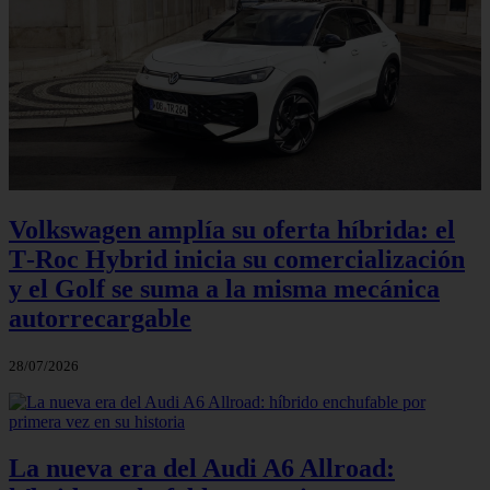
Volkswagen amplía su oferta híbrida: el
T‑Roc Hybrid inicia su comercialización
y el Golf se suma a la misma mecánica
autorrecargable
28/07/2026
La nueva era del Audi A6 Allroad: