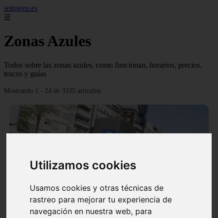
solojeep.es
☰
Zonas Azules
Todos sobre las zonas azules, como funcionan, horarios, precios,
trucos y guías
Mostrando 1 - 24 de 3335 artículos
Utilizamos cookies
❮
❯
Usamos cookies y otras técnicas de
rastreo para mejorar tu experiencia de
▷ Zona Azul Córdoba 《 Horarios y Tarifas 2024 》
navegación en nuestra web, para
✔️