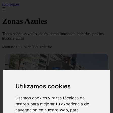
solojeep.es
☰
Zonas Azules
Todos sobre las zonas azules, como funcionan, horarios, precios,
trucos y guías
Mostrando 1 - 24 de 3336 artículos
Utilizamos cookies
❮
❯
Usamos cookies y otras técnicas de
rastreo para mejorar tu experiencia de
▷ Zona Azul Córdoba 《 Horarios y Tarifas 2024 》
navegación en nuestra web, para
✔️