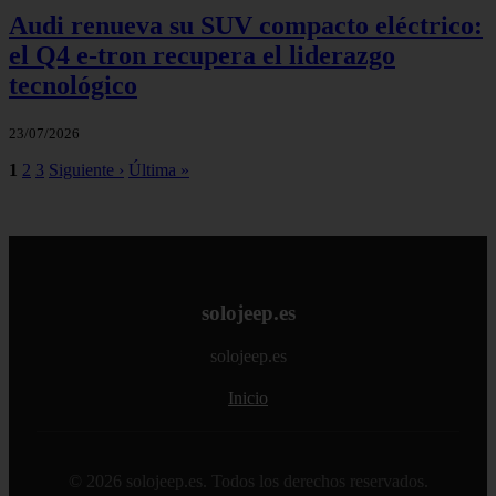
Audi renueva su SUV compacto eléctrico:
el Q4 e‑tron recupera el liderazgo
tecnológico
23/07/2026
1
2
3
Siguiente ›
Última »
solojeep.es
solojeep.es
Inicio
© 2026 solojeep.es. Todos los derechos reservados.