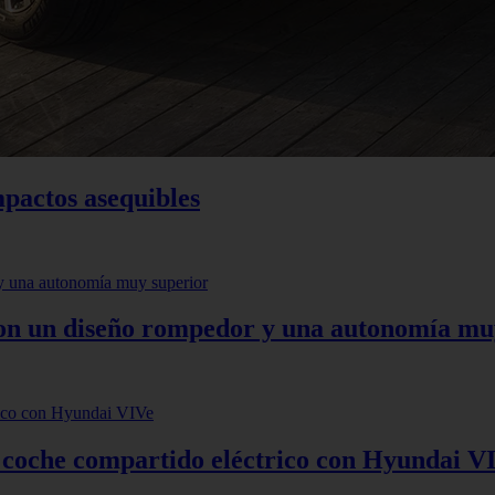
mpactos asequibles
 con un diseño rompedor y una autonomía mu
: coche compartido eléctrico con Hyundai V