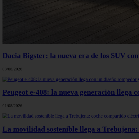
Dacia Bigster: la nueva era de los SUV co
03/08/2026
Peugeot e-408: la nueva generación llega
01/08/2026
La movilidad sostenible llega a Trebujena