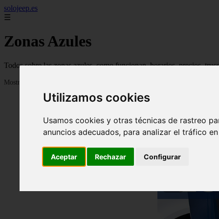
solojeep.es
☰
Zonas Azules
Todos sobre las zonas azules, como funcionan, horarios, precios, truc
Mostrando 1 - 24 de 3332 artículos
Utilizamos cookies
Usamos cookies y otras técnicas de rastreo pa
anuncios adecuados, para analizar el tráfico e
Aceptar
Rechazar
Configurar
❮