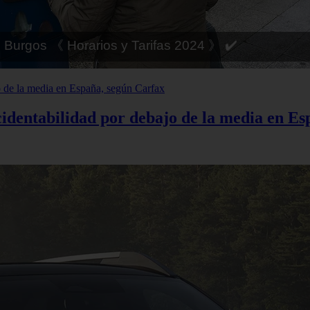
 Córdoba 《 Horarios y Tarifas 2024 》 ✔️
cidentabilidad por debajo de la media en E