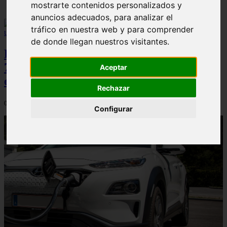
mostrarte contenidos personalizados y
anuncios adecuados, para analizar el
tráfico en nuestra web y para comprender
de donde llegan nuestros visitantes.
Peugeot acelera en el mercado español:
7.062 matriculaciones y un 5,9% de cuota
Aceptar
en julio
Rechazar
06/08/2026
Configurar