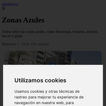
solojeep.es
☰
Zonas Azules
Todos sobre las zonas azules, como funcionan, horarios, precios,
trucos y guías
Mostrando 1 - 24 de 3335 artículos
Utilizamos cookies
❮
❯
Usamos cookies y otras técnicas de
rastreo para mejorar tu experiencia de
▷ Zona Azul Córdoba 《 Horarios y Tarifas 2024 》
navegación en nuestra web, para
✔️