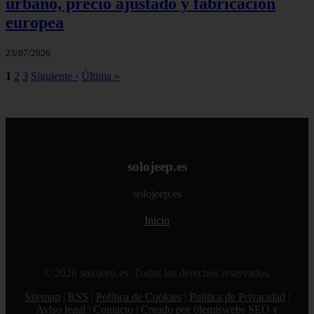
urbano, precio ajustado y fabricación
europea
23/07/2026
1
2
3
Siguiente ›
Última »
solojeep.es
solojeep.es
Inicio
© 2026 solojeep.es. Todos los derechos reservados.
Sitemap
|
RSS
|
Política de Cookies
|
Política de Privacidad
|
Aviso legal
|
Contacto
|
Creado por 0lemiswebs SEO y