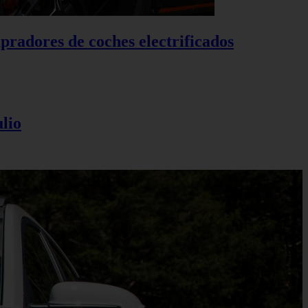
pradores de coches electrificados
lio