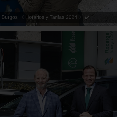
 Córdoba 《 Horarios y Tarifas 2024 》 ✔️