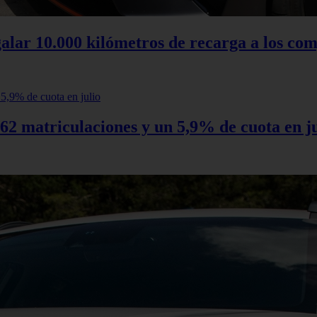
alar 10.000 kilómetros de recarga a los com
62 matriculaciones y un 5,9% de cuota en ju