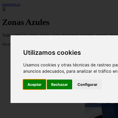
solojeep.es
☰
Zonas Azules
Todos sobre las zonas azules, como funcionan, horarios, precios, truc
Mostrando 1 - 24 de 3336 artículos
Utilizamos cookies
Usamos cookies y otras técnicas de rastreo pa
anuncios adecuados, para analizar el tráfico e
Aceptar
Rechazar
Configurar
❮