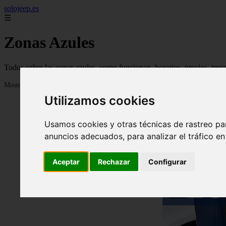
solojeep.es
☰
Zonas Azules
Todos sobre las zonas azules, como funcionan, horarios, precios, truc
Mostrando 1 - 24 de 3332 artículos
Utilizamos cookies
Usamos cookies y otras técnicas de rastreo pa
anuncios adecuados, para analizar el tráfico e
Aceptar
Rechazar
Configurar
❮