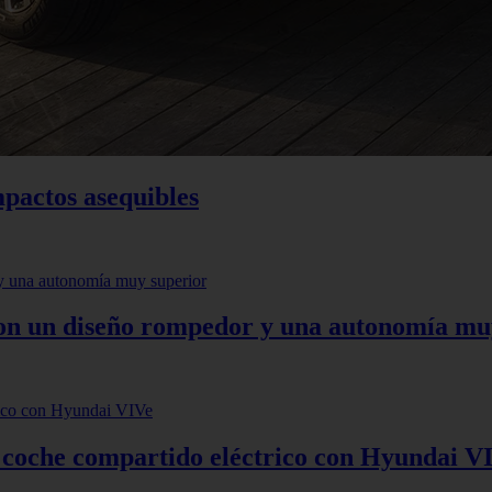
mpactos asequibles
 con un diseño rompedor y una autonomía mu
: coche compartido eléctrico con Hyundai V