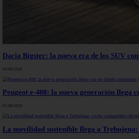
Dacia Bigster: la nueva era de los SUV co
03/08/2026
Peugeot e-408: la nueva generación llega
01/08/2026
La movilidad sostenible llega a Trebujena