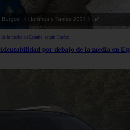
 Córdoba 《 Horarios y Tarifas 2024 》 ✔️
cidentabilidad por debajo de la media en E