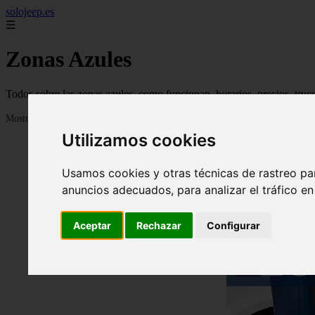
solojeep.es
☰
Zonas Azules
Todos sobre las zonas azules, como funcionan, horarios, precios, truc
Mostrando 1 - 24 de 3332 artículos
Utilizamos cookies
Usamos cookies y otras técnicas de rastreo pa
anuncios adecuados, para analizar el tráfico e
Aceptar
Rechazar
Configurar
❮