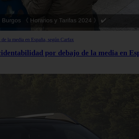
 Córdoba 《 Horarios y Tarifas 2024 》 ✔️
cidentabilidad por debajo de la media en E