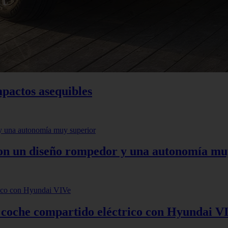
mpactos asequibles
 con un diseño rompedor y una autonomía mu
: coche compartido eléctrico con Hyundai V