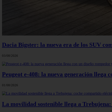
Dacia Bigster: la nueva era de los SUV co
03/08/2026
Peugeot e-408: la nueva generación llega
01/08/2026
La movilidad sostenible llega a Trebujena