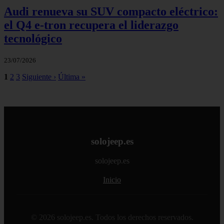
Audi renueva su SUV compacto eléctrico:
el Q4 e‑tron recupera el liderazgo
tecnológico
23/07/2026
1
2
3
Siguiente ›
Última »
solojeep.es
solojeep.es
Inicio
© 2026 solojeep.es. Todos los derechos reservados.