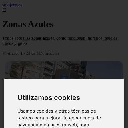
solojeep.es
☰
Zonas Azules
Todos sobre las zonas azules, como funcionan, horarios, precios,
trucos y guías
Mostrando 1 - 24 de 3336 artículos
Utilizamos cookies
❮
❯
Usamos cookies y otras técnicas de
rastreo para mejorar tu experiencia de
▷ Zona Azul Córdoba 《 Horarios y Tarifas 2024 》
navegación en nuestra web, para
✔️