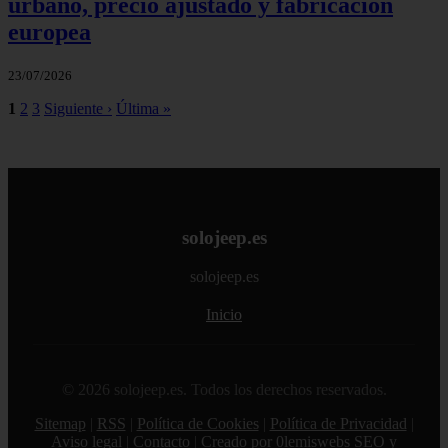
urbano, precio ajustado y fabricación
europea
23/07/2026
1
2
3
Siguiente ›
Última »
solojeep.es
solojeep.es
Inicio
© 2026 solojeep.es. Todos los derechos reservados.
Sitemap
|
RSS
|
Política de Cookies
|
Política de Privacidad
|
Aviso legal
|
Contacto
|
Creado por 0lemiswebs SEO y