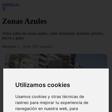
solojeep.es
☰
Zonas Azules
Todos sobre las zonas azules, como funcionan, horarios, precios,
trucos y guías
Mostrando 1 - 24 de 3335 artículos
Utilizamos cookies
❮
❯
Usamos cookies y otras técnicas de
rastreo para mejorar tu experiencia de
▷ Zona Azul Córdoba 《 Horarios y Tarifas 2024 》
navegación en nuestra web, para
✔️