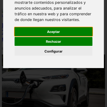
mostrarte contenidos personalizados y
anuncios adecuados, para analizar el
tráfico en nuestra web y para comprender
de donde llegan nuestros visitantes.
Peugeot acelera en el mercado español:
7.062 matriculaciones y un 5,9% de cuota
Aceptar
en julio
Rechazar
06/08/2026
Configurar