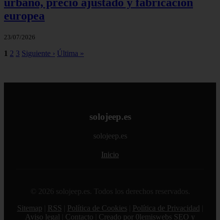
urbano, precio ajustado y fabricación
europea
23/07/2026
1
2
3
Siguiente ›
Última »
solojeep.es
solojeep.es
Inicio
© 2026 solojeep.es. Todos los derechos reservados.
Sitemap
|
RSS
|
Política de Cookies
|
Política de Privacidad
|
Aviso legal
|
Contacto
|
Creado por 0lemiswebs SEO y