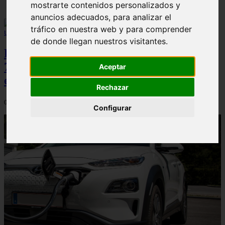
mostrarte contenidos personalizados y
anuncios adecuados, para analizar el
tráfico en nuestra web y para comprender
de donde llegan nuestros visitantes.
Peugeot acelera en el mercado español:
7.062 matriculaciones y un 5,9% de cuota
Aceptar
en julio
Rechazar
06/08/2026
Configurar