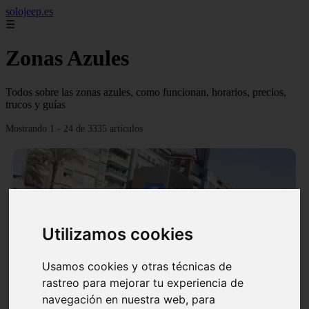
solojeep.es
☰
Zonas Azules
Todos sobre las zonas azules, como funcionan, horarios, precios,
trucos y guías
Mostrando 1 - 24 de 3335 artículos
Utilizamos cookies
❮
❯
Usamos cookies y otras técnicas de
rastreo para mejorar tu experiencia de
▷ Zona Azul Córdoba 《 Horarios y Tarifas 2024 》
navegación en nuestra web, para
✔️