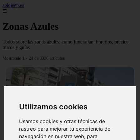
solojeep.es
☰
Zonas Azules
Todos sobre las zonas azules, como funcionan, horarios, precios,
trucos y guías
Mostrando 1 - 24 de 3336 artículos
Utilizamos cookies
❮
❯
Usamos cookies y otras técnicas de
rastreo para mejorar tu experiencia de
▷ Zona Azul Córdoba 《 Horarios y Tarifas 2024 》
navegación en nuestra web, para
✔️