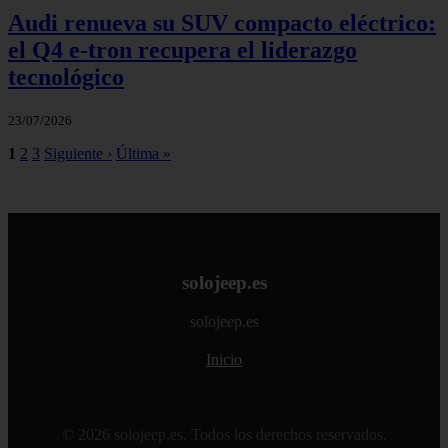
Audi renueva su SUV compacto eléctrico:
el Q4 e‑tron recupera el liderazgo
tecnológico
23/07/2026
1
2
3
Siguiente ›
Última »
solojeep.es
solojeep.es
Inicio
© 2026 solojeep.es. Todos los derechos reservados.