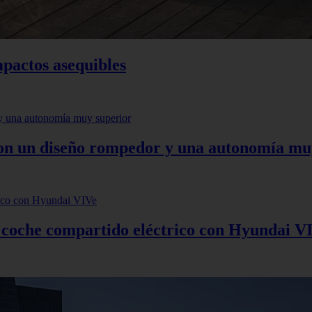
mpactos asequibles
 con un diseño rompedor y una autonomía mu
: coche compartido eléctrico con Hyundai V