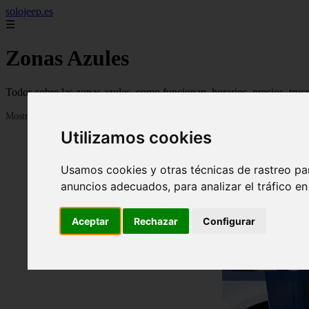
solojeep.es
☰
Zonas Azules
Todos sobre las zonas azules, como funcionan, horarios, precios, truc
Mostrando 1 - 24 de 3335 artículos
Utilizamos cookies
Usamos cookies y otras técnicas de rastreo pa
anuncios adecuados, para analizar el tráfico e
Aceptar
Rechazar
Configurar
❮