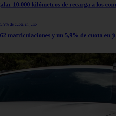
alar 10.000 kilómetros de recarga a los com
62 matriculaciones y un 5,9% de cuota en ju