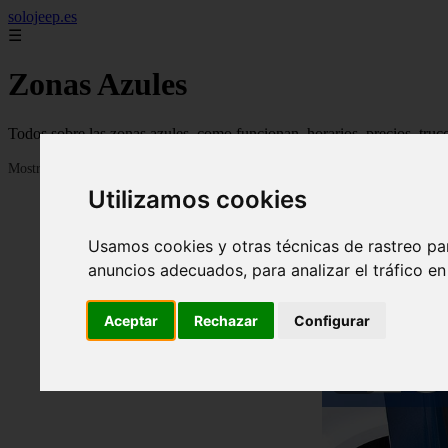
solojeep.es
☰
Zonas Azules
Todos sobre las zonas azules, como funcionan, horarios, precios, truc
Mostrando 1 - 24 de 3338 artículos
Utilizamos cookies
Usamos cookies y otras técnicas de rastreo pa
anuncios adecuados, para analizar el tráfico e
Aceptar
Rechazar
Configurar
❮