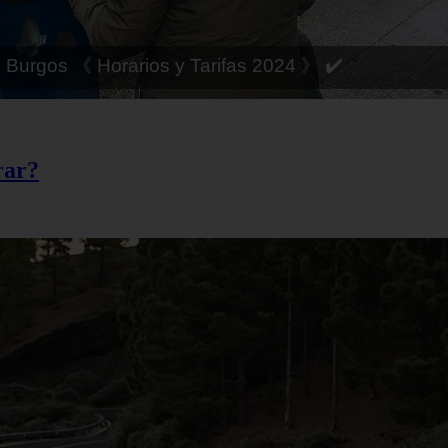
 Córdoba 《 Horarios y Tarifas 2024 》 ✔️
rar?