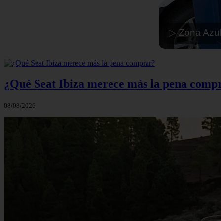
▷ Zona Azul
¿Qué Seat Ibiza merece más la pena comp
08/08/2026