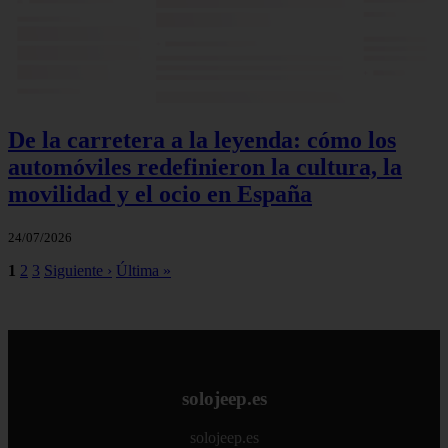
De la carretera a la leyenda: cómo los
automóviles redefinieron la cultura, la
movilidad y el ocio en España
24/07/2026
1
2
3
Siguiente ›
Última »
solojeep.es
solojeep.es