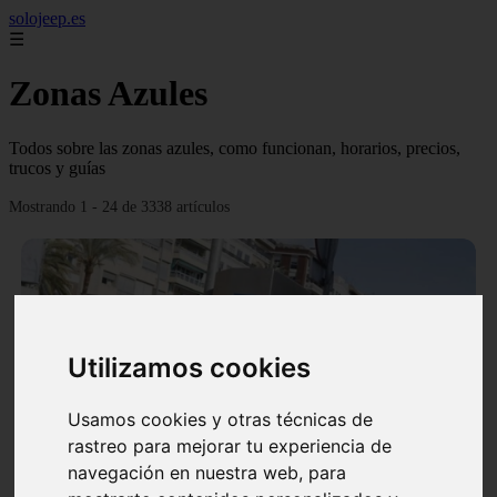
solojeep.es
☰
Zonas Azules
Todos sobre las zonas azules, como funcionan, horarios, precios,
trucos y guías
Mostrando 1 - 24 de 3338 artículos
Utilizamos cookies
❮
❯
Usamos cookies y otras técnicas de
rastreo para mejorar tu experiencia de
▷ Zona Azul Córdoba 《 Horarios y Tarifas 2024 》
navegación en nuestra web, para
✔️