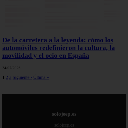
De la carretera a la leyenda: cómo los
automóviles redefinieron la cultura, la
movilidad y el ocio en España
24/07/2026
1
2
3
Siguiente ›
Última »
solojeep.es
solojeep.es