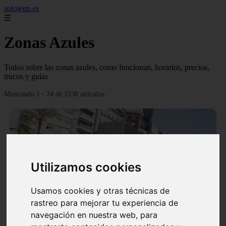
solojeep.es
☰
Zonas Azules
Todos sobre las zonas azules, como funcionan, horarios, precios,
trucos y guías
Mostrando 1 - 24 de 3338 artículos
Utilizamos cookies
❮
❯
Usamos cookies y otras técnicas de
rastreo para mejorar tu experiencia de
▷ Zona Azul Córdoba 《 Horarios y Tarifas 2024 》
navegación en nuestra web, para
✔️