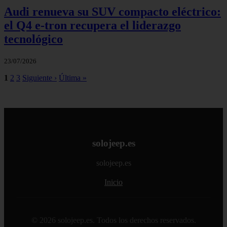
Audi renueva su SUV compacto eléctrico:
el Q4 e‑tron recupera el liderazgo
tecnológico
23/07/2026
1
2
3
Siguiente ›
Última »
solojeep.es
solojeep.es
Inicio
© 2026 solojeep.es. Todos los derechos reservados.