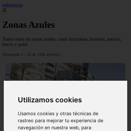
solojeep.es
☰
Zonas Azules
Todos sobre las zonas azules, como funcionan, horarios, precios,
trucos y guías
Mostrando 1 - 24 de 3336 artículos
Utilizamos cookies
❮
❯
Usamos cookies y otras técnicas de
rastreo para mejorar tu experiencia de
▷ Zona Azul Córdoba 《 Horarios y Tarifas 2024 》
navegación en nuestra web, para
✔️