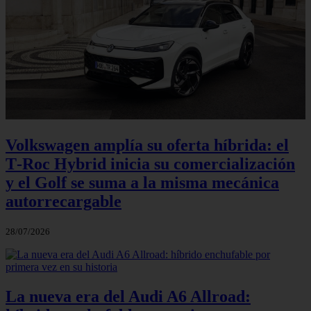
Volkswagen amplía su oferta híbrida: el
T‑Roc Hybrid inicia su comercialización
y el Golf se suma a la misma mecánica
autorrecargable
28/07/2026
La nueva era del Audi A6 Allroad: