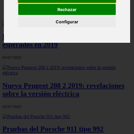
▷ Zona Azul Burgos 《 Horarios y Tarifas 2024 》 ✔️
Rechazar
Configurar
Los diez modelos de autos nuevos más
esperados en 2019
03/07/2025
Nuevo Peugeot 208 2 2019: revelaciones
sobre la versión eléctrica
03/07/2025
Pruebas del Porsche 911 tipo 992