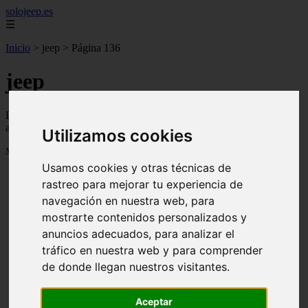
solojeep.es
☰
Inicio
>
jeep
>
Página 136
jeep
Descubre todas las noticias de la categoría jeep. Artículos
actualizados y contenido de calidad en solojeep.es.
Utilizamos cookies
Mostrando 3241 - 3264 de 3335 artículos
Usamos cookies y otras técnicas de
rastreo para mejorar tu experiencia de
navegación en nuestra web, para
mostrarte contenidos personalizados y
anuncios adecuados, para analizar el
tráfico en nuestra web y para comprender
❮
❯
de donde llegan nuestros visitantes.
Aceptar