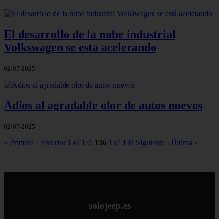
El desarrollo de la nube industrial
Volkswagen se está acelerando
02/07/2025
Adios al agradable olor de autos nuevos
02/07/2025
« Primera
‹ Anterior
134
135
136
137
138
Siguiente ›
Última »
solojeep.es