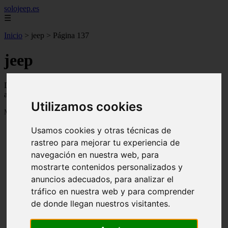
solojeep.es
☰
Inicio
>
jeep
>
Página 137
jeep
Descubre todas las noticias de la categoría jeep. Artículos
actualizados y contenido de calidad en solojeep.es.
Utilizamos cookies
Mostrando 3265 - 3288 de 3338 artículos
Usamos cookies y otras técnicas de
rastreo para mejorar tu experiencia de
navegación en nuestra web, para
mostrarte contenidos personalizados y
anuncios adecuados, para analizar el
❮
❯
tráfico en nuestra web y para comprender
de donde llegan nuestros visitantes.
▷ Zona Azul Córdoba 《 Horarios y Tarifas 2024 》