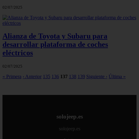
02/07/2025
Alianza de Toyota y Subaru para
desarrollar plataforma de coches
eléctricos
02/07/2025
« Primera
‹ Anterior
135
136
137
138
139
Siguiente ›
Última »
solojeep.es
solojeep.es