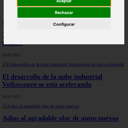
Aceptar
✔️
Rechazar
Configurar
Todos los Citroën C5 Aicross ¿Cuál
elegir?
02/07/2025
El desarrollo de la nube industrial
Volkswagen se está acelerando
02/07/2025
Adios al agradable olor de autos nuevos